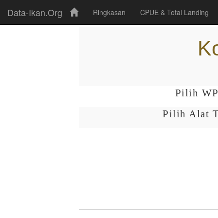
Data-Ikan.Org
Ringkasan
CPUE & Total Landing
K
Pilih W
Pilih Alat