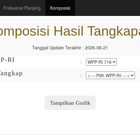
(current)
Frekuensi Panjang
Komposisi
omposisi Hasil Tangkap
Tanggal Update Terakhir : 2026-06-21
PP-RI
:
 Tangkap
: