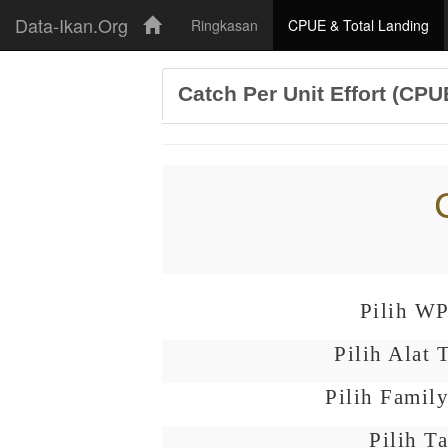
Data-Ikan.Org
(current)
Ringkasan
CPUE & Total Landing
Catch Per Unit Effort (CPU
Pilih W
Pilih Alat
Pilih Family
Pilih T