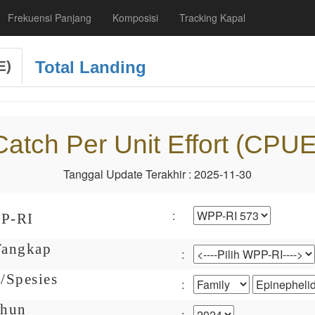
Frekuensi Panjang
Komposisi
Tracking Kapal
E)
Total Landing
Catch Per Unit Effort (CPUE
Tanggal Update Terakhir : 2025-11-30
:
PP-RI
 Tangkap
:
/Spesies
:
ahun
: