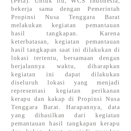
(Peta). Untuk itu, WCS Indonesia,
bekerja sama dengan Pemerintah
Propinsi Nusa Tenggara Barat
melakukan kegiatan pemantauan
hasil tangkapan. Karena
keterbatasan, kegiatan pemantauan
hasil tangkapan saat ini dilakukan di
lokasi tertentu, bersamaan dengan
berjalannya waktu, diharapkan
kegiatan ini dapat dilakukan
diseluruh lokasi yang menjadi
representasi kegiatan perikanan
kerapu dan kakap di Propinsi Nusa
Tenggara Barat. Harapannya, data
yang dihasilkan dari kegiatan
pemantauan hasil tangkapan kerapu